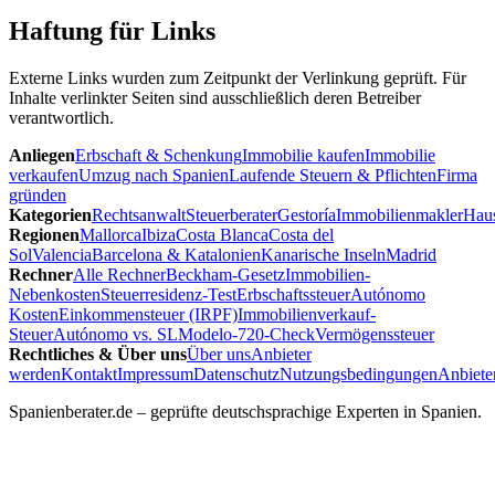
Haftung für Links
Externe Links wurden zum Zeitpunkt der Verlinkung geprüft. Für
Inhalte verlinkter Seiten sind ausschließlich deren Betreiber
verantwortlich.
Anliegen
Erbschaft & Schenkung
Immobilie kaufen
Immobilie
verkaufen
Umzug nach Spanien
Laufende Steuern & Pflichten
Firma
gründen
Kategorien
Rechtsanwalt
Steuerberater
Gestoría
Immobilienmakler
Hau
Regionen
Mallorca
Ibiza
Costa Blanca
Costa del
Sol
Valencia
Barcelona & Katalonien
Kanarische Inseln
Madrid
Rechner
Alle Rechner
Beckham-Gesetz
Immobilien-
Nebenkosten
Steuerresidenz-Test
Erbschaftssteuer
Autónomo
Kosten
Einkommensteuer (IRPF)
Immobilienverkauf-
Steuer
Autónomo vs. SL
Modelo-720-Check
Vermögenssteuer
Rechtliches & Über uns
Über uns
Anbieter
werden
Kontakt
Impressum
Datenschutz
Nutzungsbedingungen
Anbiete
Spanienberater.de
– geprüfte deutschsprachige Experten in Spanien.