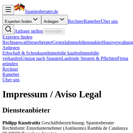
Spanienberater.de
Rechner
Ratgeber
Über uns
Experten finden
Anliegen
Anfrage stellen
Anmelden
Experten finden
Rechtsanwalt
Steuerberater
Gestoría
Immobilienmakler
Hausverwaltung
Anliegen
Erbschaft & Schenkung
Immobilie kaufen
Immobilie
verkaufen
Umzug nach Spanien
Laufende Steuern & Pflichten
Firma
gründen
Rechner
Ratgeber
Über uns
Impressum / Aviso Legal
Diensteanbieter
Philipp Kundratitz
Geschäftsbezeichnung: Spanienberater
Rechtsform: Einzelunternehmer (Autónomo) Rambla de Catalunya